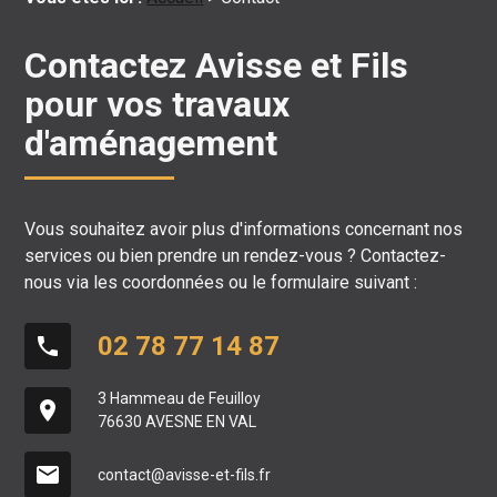
Contactez Avisse et Fils
pour vos travaux
d'aménagement
Vous souhaitez avoir plus d'informations concernant nos
services ou bien prendre un rendez-vous ? Contactez-
nous via les coordonnées ou le formulaire suivant :
02 78 77 14 87
phone
3 Hammeau de Feuilloy
place
76630 AVESNE EN VAL
mail
contact@avisse-et-fils.fr