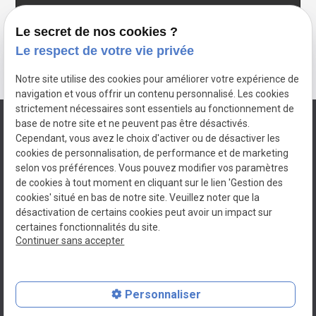
Parking
local_parking
Le secret de nos cookies ?
À déterminer
Le respect de votre vie privée
Notre site utilise des cookies pour améliorer votre expérience de
navigation et vous offrir un contenu personnalisé. Les cookies
strictement nécessaires sont essentiels au fonctionnement de
base de notre site et ne peuvent pas être désactivés.
Cependant, vous avez le choix d'activer ou de désactiver les
cookies de personnalisation, de performance et de marketing
selon vos préférences. Vous pouvez modifier vos paramètres
de cookies à tout moment en cliquant sur le lien 'Gestion des
cookies' situé en bas de notre site. Veuillez noter que la
Avisse & Fils
désactivation de certains cookies peut avoir un impact sur
Terrassement à
AVESNE EN VAL
certaines fonctionnalités du site.
Continuer sans accepter
N° de Siret : 87826964600013
Plan du site
Mentions légales
Personnaliser
Politique de confidentialité