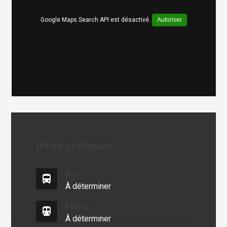
Google Maps Search API est désactivé.
Autoriser
Infos pratiques
Bus
directions_bus
À déterminer
Métro
directions_subway
À déterminer