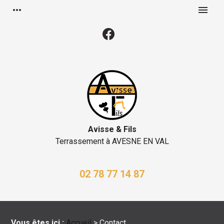
Panneau de gestion des cookies
more_horiz
menu
Avisse & Fils
Terrassement à
AVESNE EN VAL
02 78 77 14 87
Vous êtes ici :
Accueil
> Contact