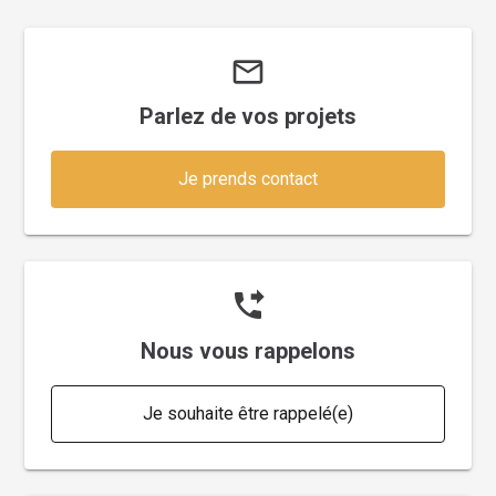
mail_outline
Parlez de vos projets
Je prends contact
phone_forwarded
Nous vous rappelons
Je souhaite être rappelé(e)