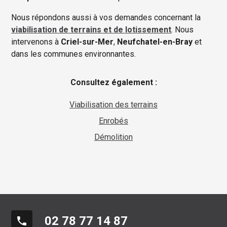
Nous répondons aussi à vos demandes concernant la
viabilisation de terrains et de lotissement
. Nous
intervenons à
Criel-sur-Mer
,
Neufchatel-en-Bray
et
dans les communes environnantes.
Consultez également :
Viabilisation des terrains
Enrobés
Démolition
02 78 77 14 87
phone