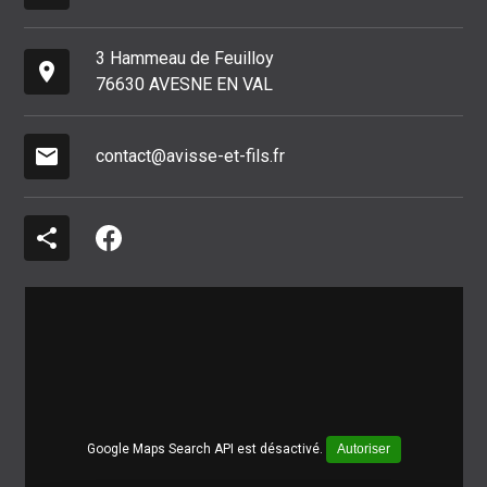
3 Hammeau de Feuilloy
place
76630 AVESNE EN VAL
mail
contact@avisse-et-fils.fr
share
Google Maps Search API est désactivé.
Autoriser