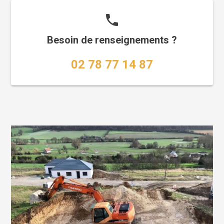
phone
Besoin de renseignements ?
02 78 77 14 87